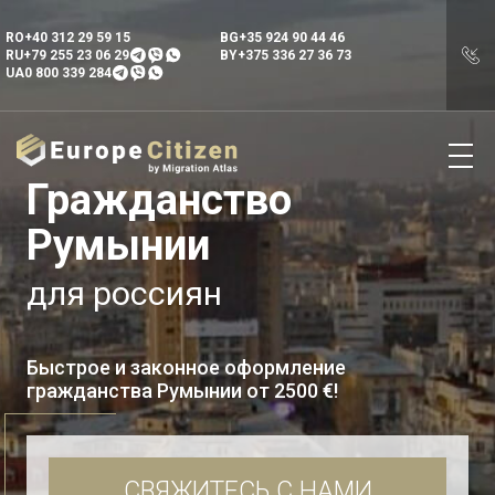
RO
+40 312 29 59 15
BG
+35 924 90 44 46
RU
+79 255 23 06 29
BY
+375 336 27 36 73
UA
0 800 339 284
Гражданство
Румынии
для россиян
Быстрое и законное оформление
гражданства Румынии от 2500 €!
СВЯЖИТЕСЬ С НАМИ