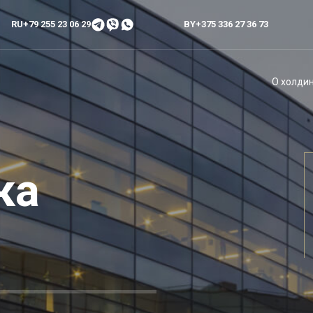
RU
+79 255 23 06 29
BY
+375 336 27 36 73
О холди
ка